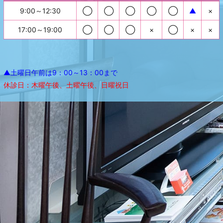
9:00～12:30
◯
◯
◯
◯
◯
▲
×
17:00～19:00
◯
◯
◯
×
◯
×
×
▲土曜日午前は9：00～13：00まで
休診日：木曜午後、土曜午後、日曜祝日