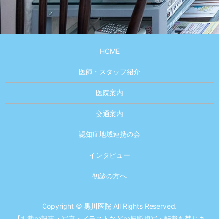
HOME
医師・スタッフ紹介
医院案内
交通案内
認知症地域連携の会
インタビュー
初診の方へ
Copyright © 黒川医院 All Rights Reserved.
【掲載の記事・写真・イラストなどの無断複写・転載を禁じま