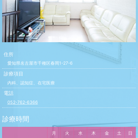
住所
愛知県名古屋市千種区春岡1-27-6
診療項目
内科、認知症、在宅医療
電話
052-762-6366
診療時間
月
火
水
木
金
土
日